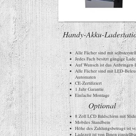
Handy-Akku-Ladestati
Alle Fächer sind mit selbsterste
Jedes Fach besitzt gängige Lade
Auf Wunsch ist das Anbringen 
Alle Fächer sind mit LED-Beleu
Automaten
CE-Zertifiziert
1 Jahr Garantie
Einfache Montage
Optional
8 Zoll LCD Bildschirm mit Sli
Mobiles Standbein
Höhe des Zahlungsbetrags ist vo
Ladezeit ist von Ihnen einstellba